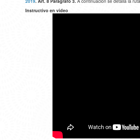
2019
. Art. 8 Parágrafo 3.
A continuación se detalla la rut
Instructivo en video