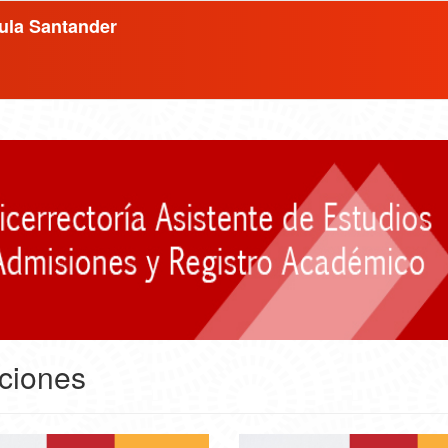
ula Santander
pciones